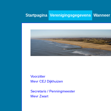
Startpagina
Verenigingsgegevens
Wanneer 
Voorzitter
Mevr CEJ Dijkhuizen
Secretaris / Penningmeester
Mevr Zwart