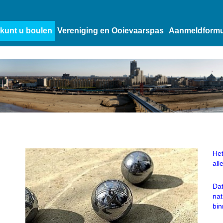
kunt u boulen
Vereniging en Ooievaarspas
Aanmeldformu
Het
all
Dat
nat
bin